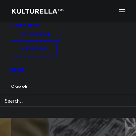
👀 HVEM ER VI?
✍🏻 REGISTRER
🗝️ LOGG INN
Logg inn med din e-post og
passord for å få tilgang til
Search
Kulturella Beta.