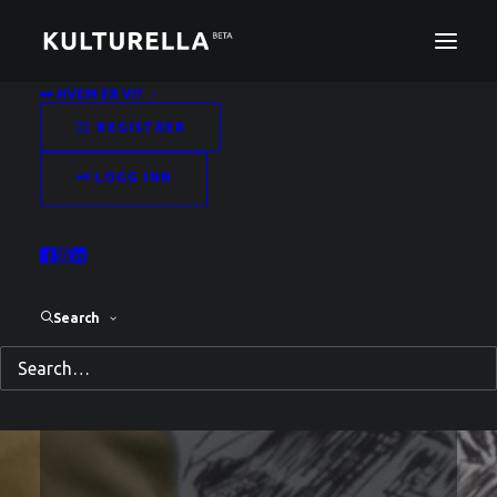
👀 HVEM ER VI?
✍🏻 REGISTRER
🗝️ LOGG INN
Logg inn med din e-post og
passord for å få tilgang til
Search
Kulturella Beta.