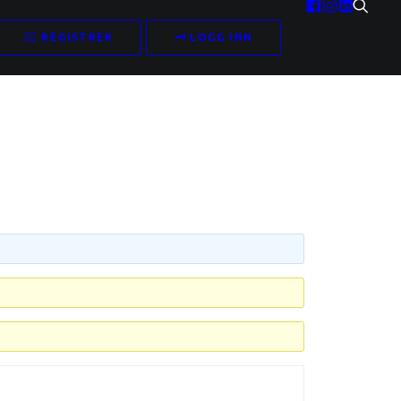
✍🏻 REGISTRER
🗝️ LOGG INN