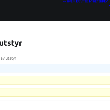
👀 HVEM ER VI?
💌 NYHETSBREV
 utstyr
 av utstyr