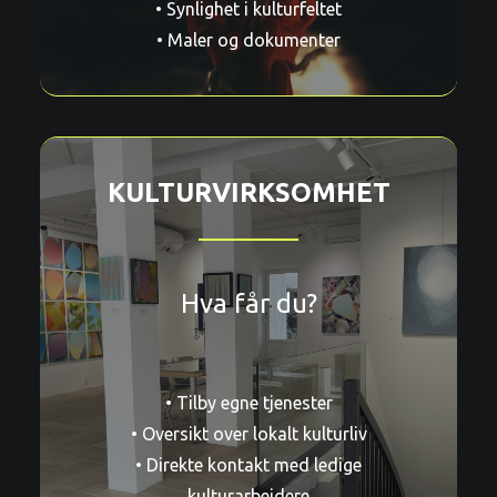
• Synlighet i kulturfeltet
• Maler og dokumenter
KULTURVIRKSOMHET
Hva får du?
• Tilby egne tjenester
• Oversikt over lokalt kulturliv
• Direkte kontakt med ledige
kulturarbeidere