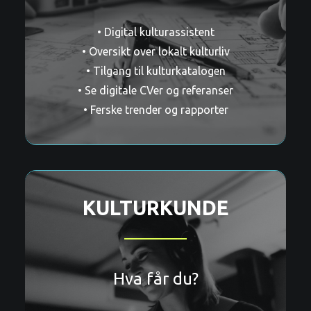
• Digital kulturassistent
• Oversikt over lokalt kulturliv
• Tilgang til kulturkatalogen
• Se digitale CVer og referanser
• Ferske trender og rapporter
KULTURKUNDE
Hva får du?