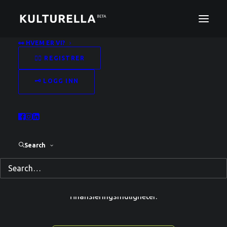
👀 HVEM ER VI?
✍🏻 REGISTRER
🗝️ LOGG INN
BLI SYNLIG!
På kulturella får du din egen
Search
kulturassistent og profilside som gjør deg
synlig i kulturmarkedet og matcher deg
med kulturaktører, aktiviteter og
finansieringsmuligheter.