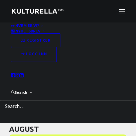
👀 HVEM ER VI?
💌 NYHETSBREV
Ordning av Kulturfelt
✍🏻 REGISTRER
🗝️ LOGG INN
SPRÅK
Search
UPCOMING EVENTS
AUGUST