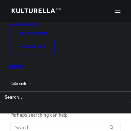
👀 HVEM ER VI?
✍🏻 REGISTRER
🗝️ LOGG INN
Search
Nothing Found
It seems we can’t find what you’re looking for.
Perhaps searching can help.