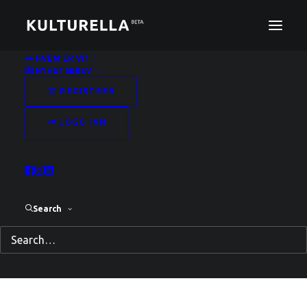
👀 HVEM ER VI?
💌 NYHETSBREV
Emnestikkord: galleri
✍🏻 REGISTRER
Home
Posts Tagged "galleri"
🗝️ LOGG INN
Search