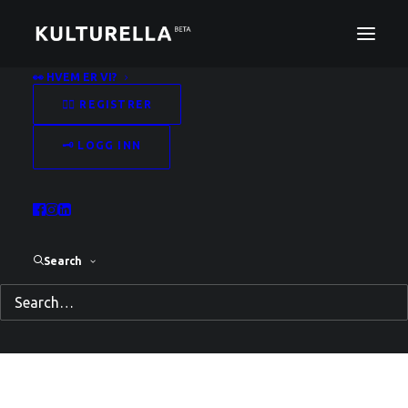
👀 HVEM ER VI?
✍🏻 REGISTRER
Emnestikkord: nettverk
Home
Posts Tagged "nettverk"
🗝️ LOGG INN
Search