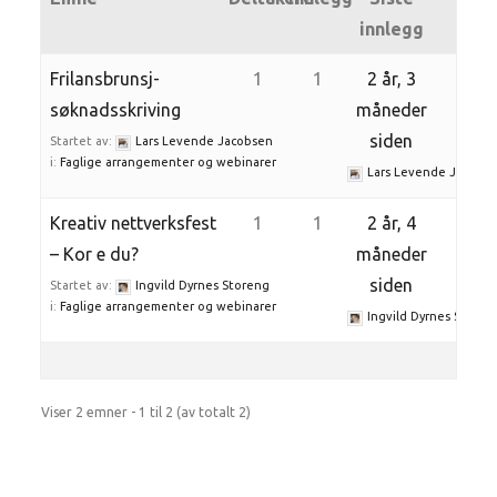
innlegg
Frilansbrunsj-
1
1
2 år, 3
søknadsskriving
måneder
siden
Startet av:
Lars Levende Jacobsen
i:
Faglige arrangementer og webinarer
Lars Levende Jacobs
Kreativ nettverksfest
1
1
2 år, 4
– Kor e du?
måneder
siden
Startet av:
Ingvild Dyrnes Storeng
i:
Faglige arrangementer og webinarer
Ingvild Dyrnes Storen
Viser 2 emner - 1 til 2 (av totalt 2)