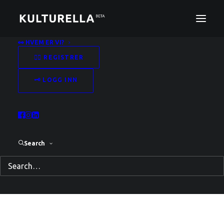
👀 HVEM ER VI?
✍🏻 REGISTRER
Emnestikkord: sikkerhet
Home
Posts Tagged "sikkerhet"
🗝️ LOGG INN
Search