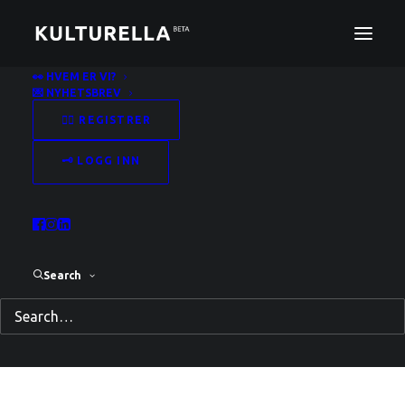
👀 HVEM ER VI?
💌 NYHETSBREV
Emnestikkord: strategi
✍🏻 REGISTRER
Home
Posts Tagged "strategi"
🗝️ LOGG INN
Search