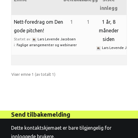
innlegg
Nett-foredrag om Den
1
1
1 år, 8
gode pitchen!
måneder
siden
Startet av:
Lars Levende Jacobsen
i:
Faglige arrangementer og webinarer
Lars Levende Jacobs
Viser emne 1 (av totalt 1)
Send tilbakemelding
Dette kontaktskjemaet er bare tilgjengelig for
innloggede brukere.