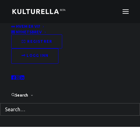
👀 HVEM ER VI?
💌 NYHETSBREV
Emnestikkord: teater
✍🏻 REGISTRER
Home
Posts Tagged "teater"
🗝️ LOGG INN
Search