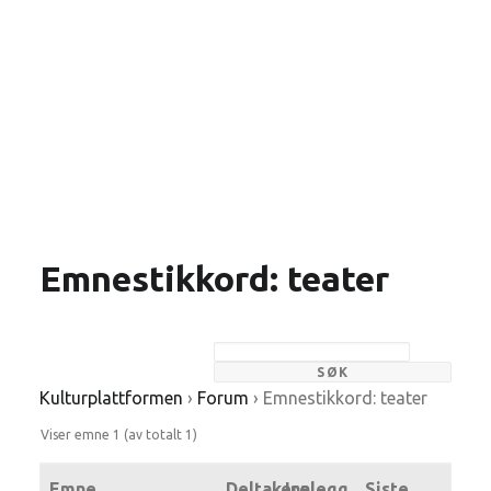
Emnestikkord: teater
Kulturplattformen
›
Forum
›
Emnestikkord: teater
Viser emne 1 (av totalt 1)
Emne
Deltakere
Innlegg
Siste