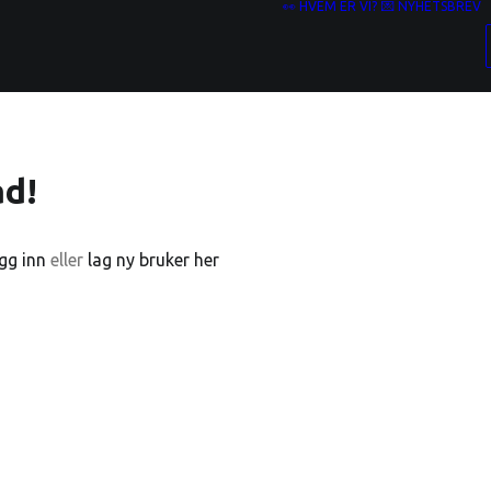
👀 HVEM ER VI?
💌 NYHETSBREV
ad!
gg inn
eller
lag ny bruker her