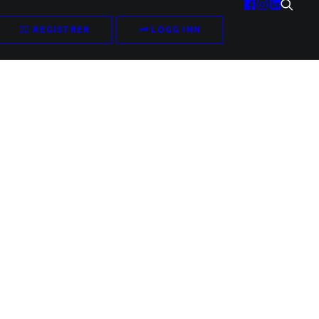
✍🏻 REGISTRER
🗝️ LOGG INN