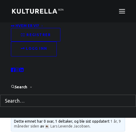
👀 HVEM ER VI?
✍🏻 REGISTRER
Kurspakke: Vokalkurs,
🗝️ LOGG INN
låtskrivingskurs,
gitarkurs
Search
Kulturplattformen
›
Forum
›
Kurs og betalte
aktiviteter
›
Kurspakke: Vokalkurs, låtskrivingskurs,
gitarkurs
Dette emnet har 0 svar, 1 deltaker, og ble sist oppdatert
1 år, 9
måneder siden
av
Lars Levende Jacobsen
.