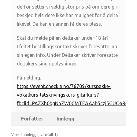
derfor setter vi veldig stor pris på om dere gir
beskjed hvis dere ikke har mulighet for å delta
likevel. Da kan en annen få deres plass.
Skal du melde på en deltaker under 18 år?
I feltet bestillingskontakt skriver foresatte inn
sin egen info. Under Deltaker skriver foresatte
deltakers sine opplysninger.
Påmelding:
https://event.checkin.no/76709/kurspakke-
vokalkurs-latskrivingskurs-gitarkurs?
fbclid=PAZXh0bgNhZW0CMTEAAab5czj5GUOnRe19u
Forfatter
Innlegg
Viser 1 innlegg (av totalt 1)