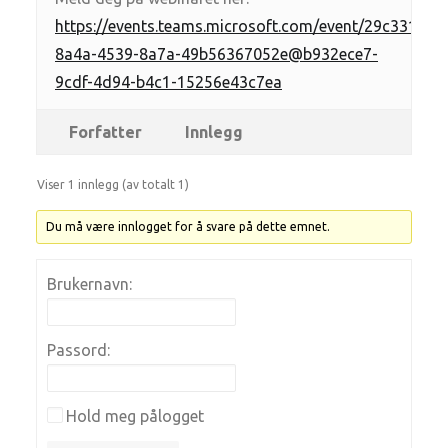
https://events.teams.microsoft.com/event/29c3319f-
8a4a-4539-8a7a-49b56367052e@b932ece7-
9cdf-4d94-b4c1-15256e43c7ea
Forfatter
Innlegg
Viser 1 innlegg (av totalt 1)
Du må være innlogget for å svare på dette emnet.
Brukernavn:
Passord:
Hold meg pålogget