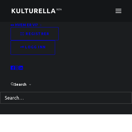
👀 HVEM ER VI?
✍🏻 REGISTRER
🗝️ LOGG INN
Search