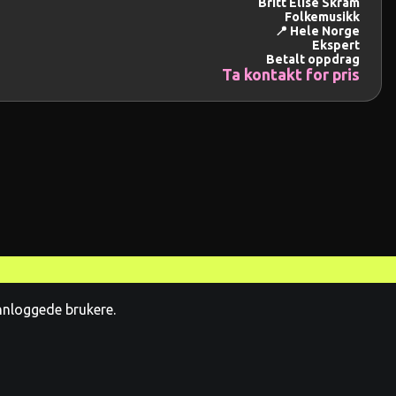
Britt Elise Skram
Folkemusikk
📍 Hele Norge
Ekspert
Betalt oppdrag
Ta kontakt for pris
innloggede brukere.