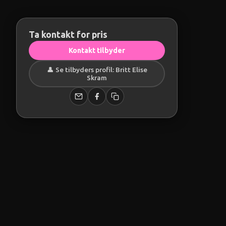
Ta kontakt for pris
Kontakt tilbyder
👤 Se tilbyders profil: Britt Elise
Skram