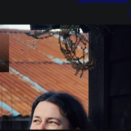
👀 HVEM ER VI?
💌 NYHETSBREV