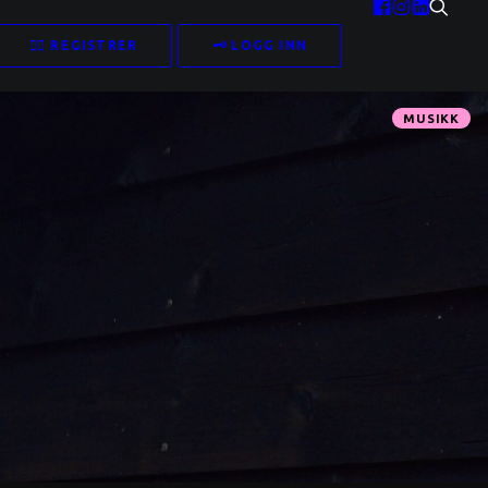
✍🏻 REGISTRER
🗝️ LOGG INN
MUSIKK